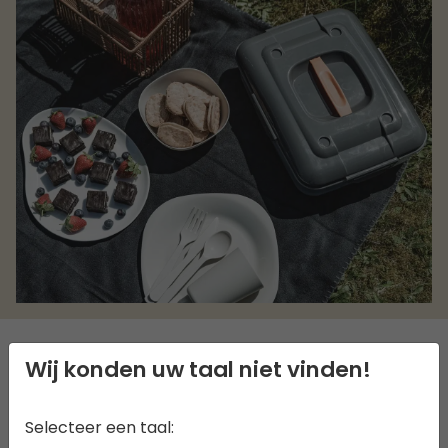
Wij konden uw taal niet vinden!
BESCHRIJVING
Selecteer een taal:
De praktische en compacte Picnic Box M bevat