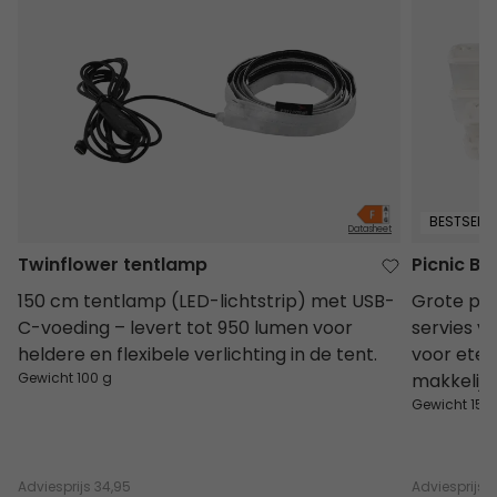
BESTSELLE
Datasheet
Twinflower tentlamp
Picnic Bo
150 cm tentlamp (LED-lichtstrip) met USB-
Grote pic
C-voeding – levert tot 950 lumen voor
servies v
heldere en flexibele verlichting in de tent.
voor eten
Gewicht 100 g
makkelijk
Gewicht 156
Adviesprijs
34,95
Adviesprijs
4