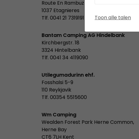
Route En Rambuz 1
1037 Etagnieres
Toon alle talen
Tlf. 0041 21 7319191
Bantam Camping AG Hindelbank
Kirchbergstr. 18
3324 Hintelbank
Tlf. 0041 34 4119090
Utilegumadurinn ehf.
Fosshalsi 5-9
110 Reykjavik
Tlf. 00354 5515600
Wm Camping
Wealden Forest Park Herne Common,
Herne Bay
CT6 7LH Kent