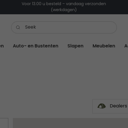
Voor 13.00 u besteld – vandaag verzonden
(werkdagen)
en
Auto- en Bustenten
Slapen
Meubelen
A
Dealers 