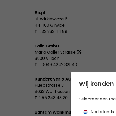
8a.pl
ul. Witkiewicza 6
44-100 Gliwice
Tlf. 32 332 44 88
Falle GmbH
Maria Gailer Strasse 59
9500 Villach
Tlf. 0043 4242 32540
Kundert Vario AG
Wij konden 
Huebstrasse 3
8633 Wolfhausen
Tlf. 55 243 43 20
Selecteer een taal
Nederlands
Bantam Wankmüller S.A.