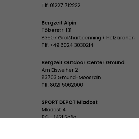
Tlf. 01227 712222
Bergzeit Alpin
Tölzerstr. 131
83607 Großhartpenning / Holzkirchen
Tlf. +49 8024 3030214
Bergzeit Outdoor Center Gmund
Am Eisweiher 2
83703 Gmund-Moosrain
Tlf. 8021 5062000
SPORT DEPOT Mladost
Mladost 4
BG - 1421 Sofia
Tlf.