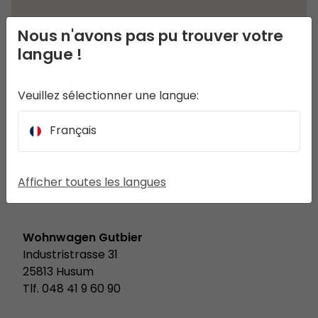
Nous n'avons pas pu trouver votre
langue !
Veuillez sélectionner une langue:
Français
8a.pl
ul. Witkiewicza 6
44-100 Gliwice
Afficher toutes les langues
Tlf. 32 332 44 88
Wohnwagen Gutbier
Industristrasse 31
25813 Husum
Tlf. 048 41 9 60 90