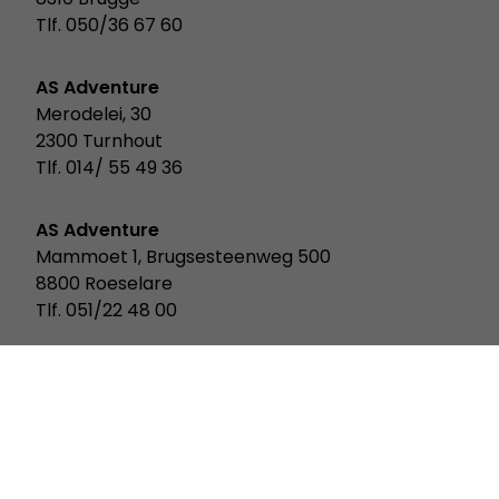
Tlf. 050/36 67 60
AS Adventure
Merodelei, 30
2300 Turnhout
Tlf. 014/ 55 49 36
AS Adventure
Mammoet 1, Brugsesteenweg 500
8800 Roeselare
Tlf. 051/22 48 00
AS Adventure
Rue Des Scillas 20
2529 Howald Luxemburg
Tlf. 352/ 2619 931