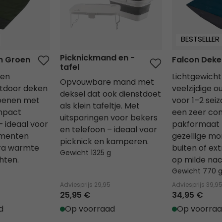
BESTSELLER
Picknickmand en -
n Groen
Falcon Deke
tafel
 en
Lichtgewicht
Opvouwbare mand met
utdoor deken
veelzijdige 
deksel dat ook dienstdoet
zoenen met
voor 1–2 sei
als klein tafeltje. Met
mpact
een zeer co
uitsparingen voor bekers
 ideaal voor
pakformaat –
en telefoon – ideaal voor
omenten
gezellige m
picknick en kamperen.
tra warmte
buiten of ex
Gewicht 1325 g
hten.
op milde nac
Gewicht 770 
Adviesprijs
29,95
Adviesprijs
39,9
25,95 €
34,95 €
d
Op voorraad
Op voorra