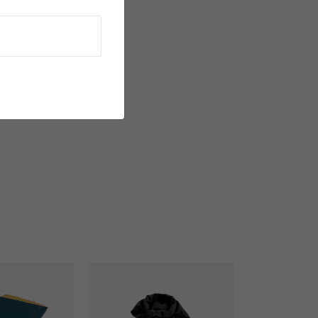
n Blauw
Dry-pack M
Picnic Box M