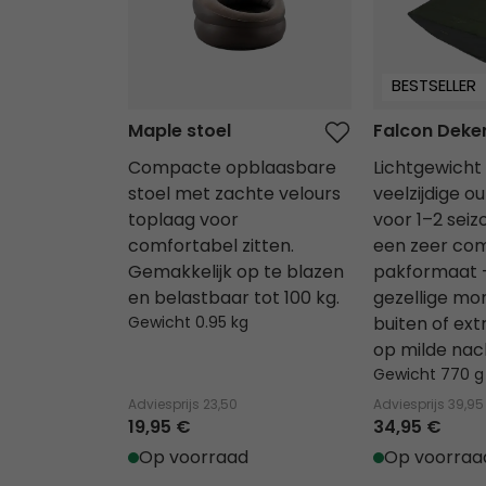
BESTSELLER
Maple stoel
Falcon Deke
Compacte opblaasbare
Lichtgewicht
stoel met zachte velours
veelzijdige o
toplaag voor
voor 1–2 sei
comfortabel zitten.
een zeer co
Gemakkelijk op te blazen
pakformaat –
en belastbaar tot 100 kg.
gezellige m
Gewicht 0.95 kg
buiten of ex
op milde nac
Gewicht 770 g
Adviesprijs
23,50
Adviesprijs
39,95
19,95 €
34,95 €
Op voorraad
Op voorraa