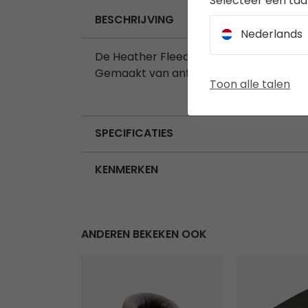
Selecteer een taal
BESCHRIJVING
Nederlands
De Heather Fleece-Deken biedt extra 
Gemaakt van anti-pilling fleece, zorgt
Toon alle talen
SPECIFICATIES
KENMERKEN
ANDEREN BEKEKEN OOK
Maple stoel
Falcon Deke