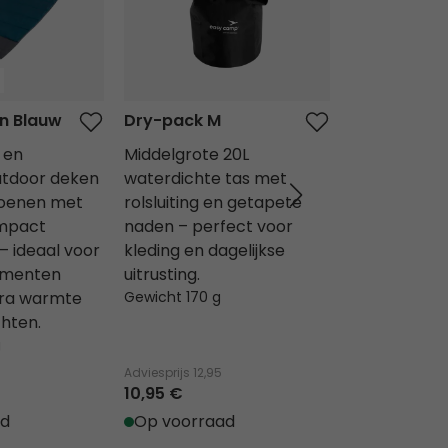
n Blauw
Dry-pack M
Picnic Box 
 en
Middelgrote 20L
Compacte p
outdoor deken
waterdichte tas met
met servies 
zoenen met
rolsluiting en getapete
personen. Li
mpact
naden – perfect voor
voor de vaa
 ideaal voor
kleding en dagelijkse
makkelijk m
omenten
uitrusting.
voor maaltij
tra warmte
Gewicht 170 g
Gewicht 1066
hten.
g
5
Adviesprijs
12,95
Adviesprijs
34,9
10,95 €
29,95 €
ad
Op voorraad
Op voorra