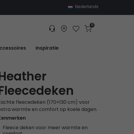
Nederlands
0
Customer service
Find dealer
Favorites
Cart
Tracking
ccessoires
Inspiratie
Heather
Fleecedeken
Zachte fleecedeken (170×130 cm) voor
extra warmte en comfort op koele dagen.
Kenmerken
Fleece deken voor meer warmte en