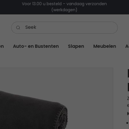
Voor 13.00 u besteld – vandaag verzonden
(werkdagen)
en
Auto- en Bustenten
Slapen
Meubelen
A