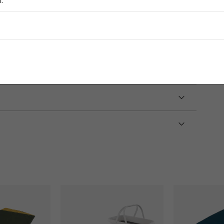
:
warmte en comfort, ideaal voor koude dagen.
 het voor langdurige zachtheid en duurzaamheid.
n Groen
Picknickmand en -tafel
Falcon Deke