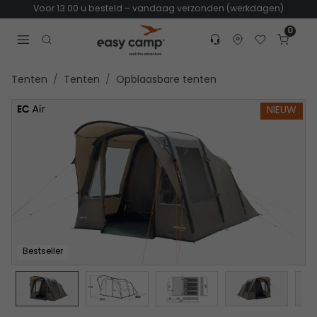
Voor 13.00 u besteld – vandaag verzonden (werkdagen)
0
Customer service
Find dealer
Favorites
Cart
Tr
Open search modal
Tenten
Tenten
Opblaasbare tenten
NIEUW
Bestseller