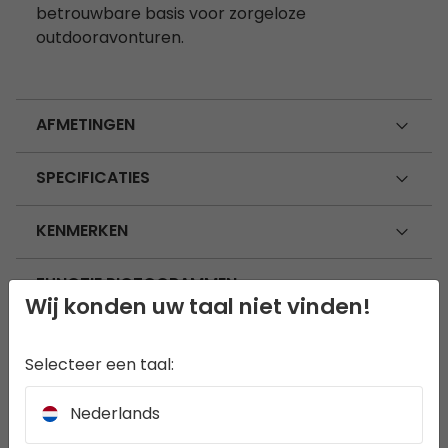
betrouwbare basis voor zorgeloze
outdooravonturen.
AFMETINGEN
SPECIFICATIES
KENMERKEN
FUNCTIE PICTOGRAMMEN
Wij konden uw taal niet vinden!
GEBRUIK EN VERZORGING
Selecteer een taal:
360 VIDEO
Nederlands