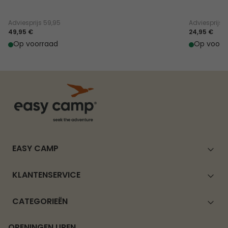
Adviesprijs
59,95
Adviesprijs
2
49,95 €
24,95 €
Op voorraad
Op voorr
EASY CAMP
KLANTENSERVICE
CATEGORIEËN
OPENINGEN UREN