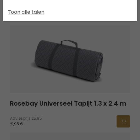
Toon alle talen
SEEK THE FULL EXPERIENCE
Rosebay Universeel Tapijt 1.3 x 2.4 m
Rosebay Universeel Tapijt 1.3 x 2.4 m
Adviesprijs
25,95
21,95 €
Ondertapijt Skarvan 4, Romsdal 4 en Senja 4 Air