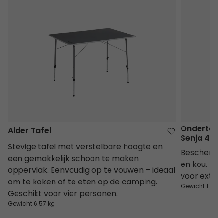
Alder Tafel
Ondertapi
Ondertap
Alder Tafel
Senja 4 A
Stevige tafel met verstelbare hoogte en
Beschermt
een gemakkelijk schoon te maken
en kou. E
oppervlak. Eenvoudig op te vouwen – ideaal
voor extra
om te koken of te eten op de camping.
Gewicht 1.3 
Geschikt voor vier personen.
Gewicht 6.57 kg