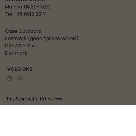
Ma - Vr 08:30-15:30
Tel +45 6915 2017
Oase Outdoors
Kornvej 9 (geen fysieke winkel)
DK-7323 Give
Denmark
VOLG ONS
Instagram
Youtube