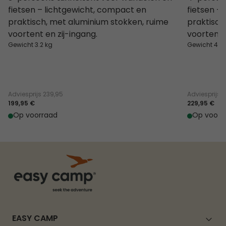
fietsen – lichtgewicht, compact en
fietsen –
praktisch, met aluminium stokken, ruime
praktisch
voortent en zij-ingang.
voortent, 
Gewicht 3.2 kg
Gewicht 4.1 
Adviesprijs
239,95
Adviesprijs
2
199,95 €
229,95 €
Op voorraad
Op voorr
EASY CAMP