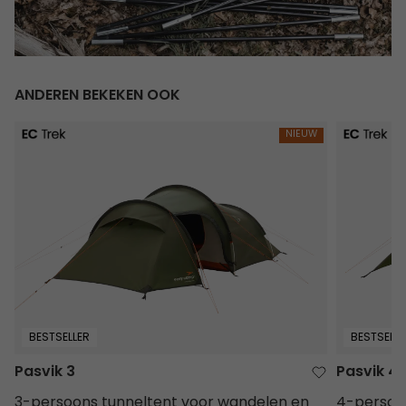
ANDEREN BEKEKEN OOK
Pasvik 3
Pasvik 4
NIEUW
BESTSELLER
BESTSELLE
Pasvik 3
Pasvik 4
3-persoons tunneltent voor wandelen en
4-persoo