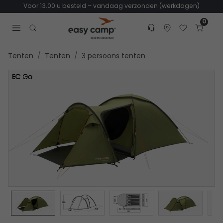
Voor 13.00 u besteld – vandaag verzonden (werkdagen)
0
Customer service
Find dealer
Favorites
Cart
Tr
Open search modal
Tenten
Tenten
3 persoons tenten