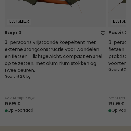
BESTSELLER
BESTSELLE
Rago 3
Pasvik 3
3-persoons vrijstaande koepeltent met
3-persoon
externe stangconstructie voor wandelen
fietsen –
en fietsen – lichtgewicht, compact en snel
praktisch
op te zetten, met aluminium stokken og
voortent e
twee deuren.
Gewicht 3.2 
Gewicht 2.9 kg
Adviesprijs
239,95
Adviesprijs
2
199,95 €
199,95 €
Op voorraad
Op voorr