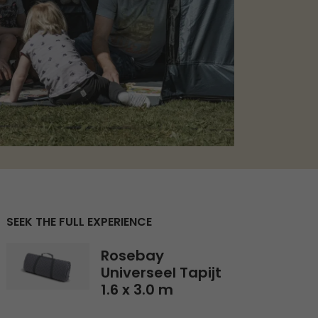
SEEK THE FULL EXPERIENCE
Rosebay Universeel Tapijt 1.6 x 3.0 m
Rosebay
Universeel Tapijt
1.6 x 3.0 m