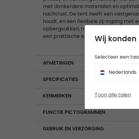
met donkerdere materialen en optimale
nachtrust. De tent heeft een vastgenaa
houdt, en een flexibele zij-ingang met 
opbergvakken, ramen met oprolbare go
een praktische en comfortabele uitvals
Wij konden 
Selecteer een taal
AFMETINGEN
Nederlands
SPECIFICATIES
Toon alle talen
KENMERKEN
FUNCTIE PICTOGRAMMEN
GEBRUIK EN VERZORGING