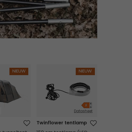
Twinflower tentlamp
Orsa Cabin
NIEUW
NIEUW
Datasheet
Twinflower tentlamp
Orsa Cabin