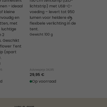
 tunneltent
150 cm tentlamp (LED-
8-persoons
nen – ideaal
lichtstrip) met USB-C-
cabintent m
of kleine
voeding – levert tot 950
stokken – id
nvoudig en
lumen voor heldere en
grote gezin
etten, met
flexibele verlichting in de
groepen. Me
 luchtige
tent.
wanden, een
n 2
Gewicht 100 g
ruime binne
. Geschikt
vastgestikt 
flower Tent
ventilatie vi
ip (apart
mesh-deur.
.
Gewicht 9.4 k
g
95
Adviesprijs
34,95
Adviesprijs
339,
29,95 €
289,95 €
ad
Op voorraad
Op voorra