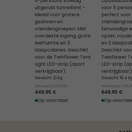
6-persoons volledig
Opblaasbare
uitgerust tunneltent –
voor 5 perso
ideaal voor grotere
perfect voor
gezinnen en
vriendengro
vriendengroepen. Met
Eenvoudige e
overdekte ingang, grote
opzet, royale
leefruimte en 3
en 2 slaapca
slaapcabines. Geschikt
Geschikt voo
voor de Twinflower Tent
Twinflower Te
Light LED-strip (apart
LED-strip (a
verkrijgbaar).
verkrijgbaar)
Gewicht 21 kg
Gewicht 16.4 k
Adviesprijs
529,95
Adviesprijs
764,9
449,95 €
649,95 €
Op voorraad
Op voorraa