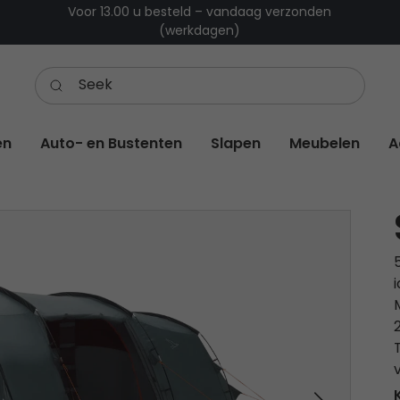
Voor 13.00 u besteld – vandaag verzonden
(werkdagen)
en
Auto- en Bustenten
Slapen
Meubelen
A