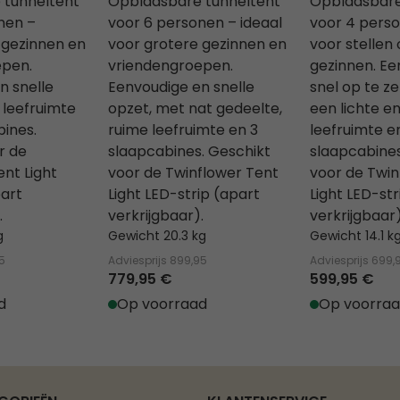
 tunneltent
Opblaasbare tunneltent
Opblaasbare
nen –
voor 6 personen – ideaal
voor 4 perso
 gezinnen en
voor grotere gezinnen en
voor stellen 
epen.
vriendengroepen.
gezinnen. Ee
n snelle
Eenvoudige en snelle
snel op te z
 leefruimte
opzet, met nat gedeelte,
een lichte en
bines.
ruime leefruimte en 3
leefruimte e
r de
slaapcabines. Geschikt
slaapcabines
nt Light
voor de Twinflower Tent
voor de Twin
part
Light LED-strip (apart
Light LED-str
.
verkrijgbaar).
verkrijgbaar)
g
Gewicht 20.3 kg
Gewicht 14.1 k
5
Adviesprijs
899,95
Adviesprijs
699,
779,95 €
599,95 €
d
Op voorraad
Op voorra