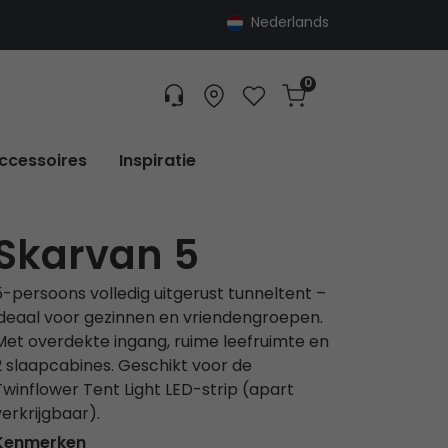
Nederlands
0
Customer service
Find dealer
Favorites
Cart
Tracking
ccessoires
Inspiratie
Skarvan 5
5-persoons volledig uitgerust tunneltent –
ideaal voor gezinnen en vriendengroepen.
Met overdekte ingang, ruime leefruimte en
2 slaapcabines. Geschikt voor de
Twinflower Tent Light LED-strip (apart
verkrijgbaar).
Kenmerken