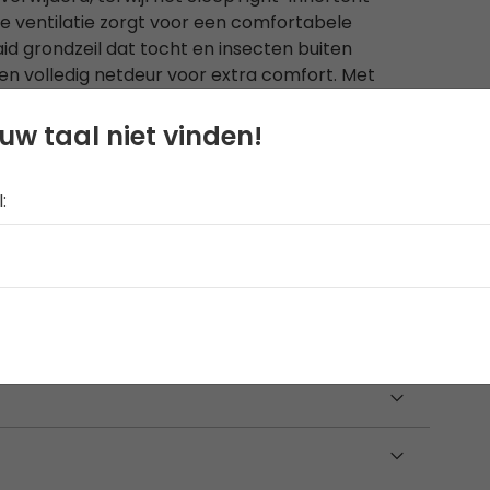
 ventilatie zorgt voor een comfortabele
id grondzeil dat tocht en insecten buiten
een volledig netdeur voor extra comfort. Met
rdijnen en toegang tot stroom is de Skarvan 5
basis voor het gezin.
uw taal niet vinden!
: