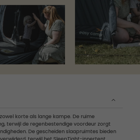
r zowel korte als lange kampe. De ruime
ng, terwijl de regenbestendige voordeur zorgt
andigheden. De gescheiden slaapruimtes bieden
erwijderd, terwijl het SleepTight-innertent