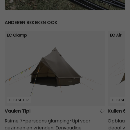
ANDEREN BEKEKEN OOK
Vaulen Tipi
Kullen 6 A
BESTSELLER
BESTSELLE
Vaulen Tipi
Kullen 6 A
Ruime 7-persoons glamping-tipi voor
Opblaasba
gezinnen en vrienden. Eenvoudige
ideaal vo