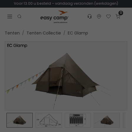
Voor 13.00 u besteld – vandaag verzonden (werkdagen)
0
Customer service
Find dealer
Favorites
Cart
Tr
Open search modal
Tenten
Tenten Collectie
EC Glamp