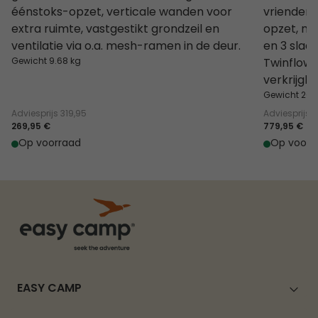
éénstoks-opzet, verticale wanden voor
vriendeng
extra ruimte, vastgestikt grondzeil en
opzet, me
ventilatie via o.a. mesh-ramen in de deur.
en 3 slaa
Gewicht 9.68 kg
Twinflowe
verkrijgba
Gewicht 20.3
Adviesprijs
319,95
Adviesprijs
8
269,95 €
779,95 €
Op voorraad
Op voorr
EASY CAMP