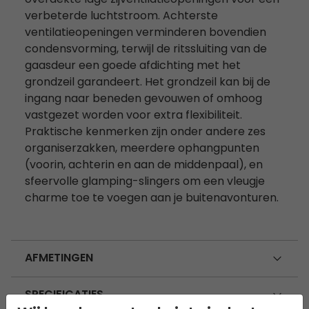
overdekte lage zijventilatieopeningen voor een
verbeterde luchtstroom. Achterste
ventilatieopeningen verminderen bovendien
condensvorming, terwijl de ritssluiting van de
gaasdeur een goede afdichting met het
grondzeil garandeert. Het grondzeil kan bij de
ingang naar beneden gevouwen of omhoog
vastgezet worden voor extra flexibiliteit.
Praktische kenmerken zijn onder andere zes
organiserzakken, meerdere ophangpunten
(voorin, achterin en aan de middenpaal), en
sfeervolle glamping-slingers om een vleugje
charme toe te voegen aan je buitenavonturen.
AFMETINGEN
SPECIFICATIES