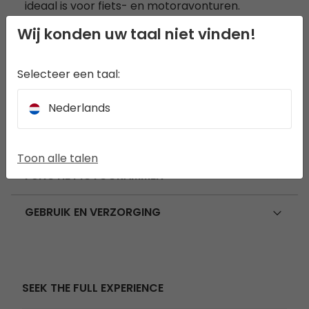
ideaal is voor fiets- en motoravonturen.
Wij konden uw taal niet vinden!
AFMETINGEN
Selecteer een taal:
SPECIFICATIES
Nederlands
KENMERKEN
Toon alle talen
FUNCTIE PICTOGRAMMEN
GEBRUIK EN VERZORGING
SEEK THE FULL EXPERIENCE