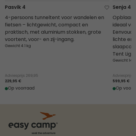
Pasvik 4
Senja 4 A
4-persoons tunneltent voor wandelen en
Opblaasba
fietsen – lichtgewicht, compact en
ideaal voo
praktisch, met aluminium stokken, grote
Eenvoudig
voortent, voor- en zij-ingang.
lichte en 
Gewicht 4.1 kg
slaapcabi
Tent Light
Gewicht 14.1
Adviesprijs
269,95
Adviesprijs
6
229,95 €
599,95 €
Op voorraad
Op voorr