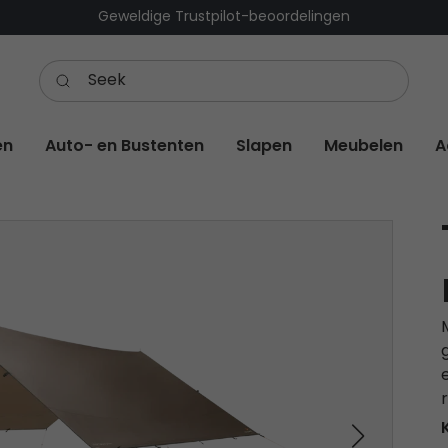
Geweldige Trustpilot-beoordelingen
en
Auto- en Bustenten
Slapen
Meubelen
A