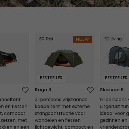
Rago 3
Skarvan 6
NIEUW
BESTSELLER
BESTSELLER
Rago 3
Skarvan 6
unneltent
3-persoons vrijstaande
6-persoons v
n en fietsen
koepeltent met externe
uitgerust tu
ht, compact
stangconstructie voor
ideaal voor 
 zetten, met
wandelen en fietsen –
gezinnen en
okken en een
lichtgewicht, compact en
vriendengro