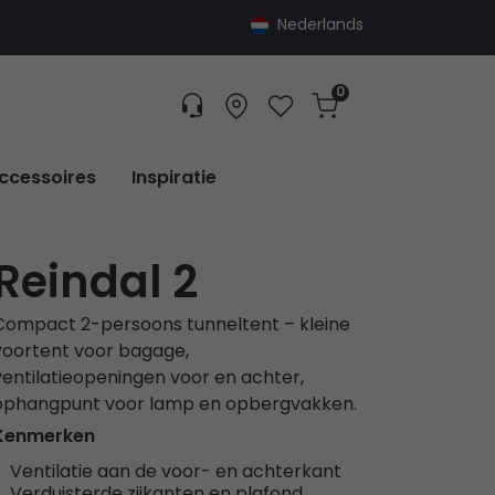
Nederlands
0
Customer service
Find dealer
Favorites
Cart
Tracking
ccessoires
Inspiratie
Reindal 2
Compact 2-persoons tunneltent – kleine
voortent voor bagage,
ventilatieopeningen voor en achter,
ophangpunt voor lamp en opbergvakken.
Kenmerken
Ventilatie aan de voor- en achterkant