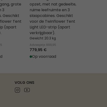
gang, grote
opzet, met nat gedeelte,
opzet, royal
n 3
ruime leefruimte en 3
en 2 slaapca
. Geschikt
slaapcabines. Geschikt
Geschikt vo
flower Tent
voor de Twinflower Tent
Twinflower T
ip (apart
Light LED-strip (apart
LED-strip (a
.
verkrijgbaar).
verkrijgbaar
Gewicht 20.3 kg
Gewicht 16.4 
95
Adviesprijs
899,95
Adviesprijs
764,
779,95 €
649,95 €
ad
Op voorraad
Op voorra
VOLG ONS
Instagram
Youtube