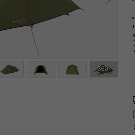
A
360°