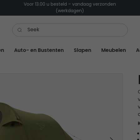
Voor 13.00 u besteld – vandaag verzonden
(werkdagen)
en
Auto- en Bustenten
Slapen
Meubelen
A