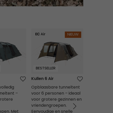
Kullen 6 Air
Brimnes 5 Ai
NIEUW
BESTSELLER
BESTSELLER
Kullen 6 Air
Brimnes 5 Ai
olledig
Opblaasbare tunneltent
Opblaasbare
nneltent –
voor 6 personen – ideaal
voor 5 pers
grotere
voor grotere gezinnen en
perfect voo
vriendengroepen.
vriendengro
epen. Met
Eenvoudige en snelle
Eenvoudige 