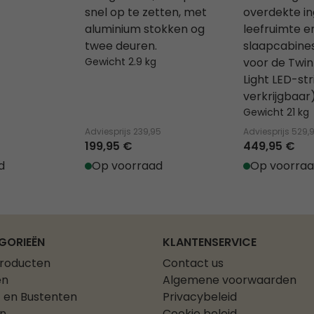
snel op te zetten, met
overdekte in
aluminium stokken og
leefruimte e
twee deuren.
slaapcabines
Gewicht 2.9 kg
voor de Twin
Light LED-str
verkrijgbaar)
Gewicht 21 kg
Adviesprijs
239,95
Adviesprijs
529,
199,95 €
449,95 €
d
Op voorraad
Op voorra
GORIEËN
KLANTENSERVICE
producten
Contact us
en
Algemene voorwaarden
 en Bustenten
Privacybeleid