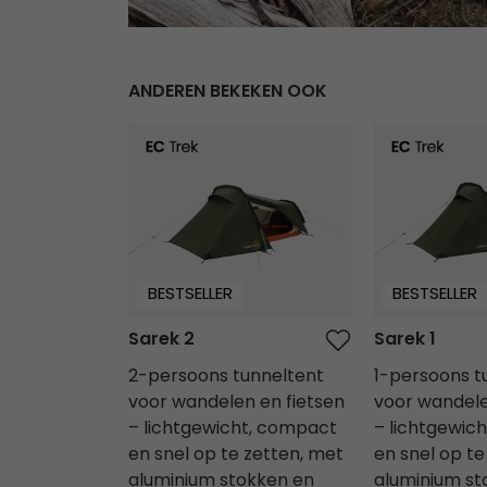
ANDEREN BEKEKEN OOK
Sarek 2
Sarek 1
BESTSELLER
BESTSELLER
Sarek 2
Sarek 1
2-persoons tunneltent
1-persoons t
voor wandelen en fietsen
voor wandele
– lichtgewicht, compact
– lichtgewic
en snel op te zetten, met
en snel op te
aluminium stokken en
aluminium st