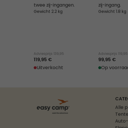
twee zij-ingangen.
zij-ingang.
Gewicht 2.2 kg
Gewicht 1.8 kg
Adviesprijs
139,95
Adviesprijs
119,95
119,95 €
99,95 €
Uitverkocht
Op voorraa
CATE
Alle 
Tent
Auto-