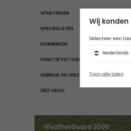
AFMETINGEN
Wij konden 
SPECIFICATIES
Selecteer een taal
KENMERKEN
Nederlands
FUNCTIE PICTOGRAMMEN
Toon alle talen
GEBRUIK EN VERZORGING
360 VIDEO