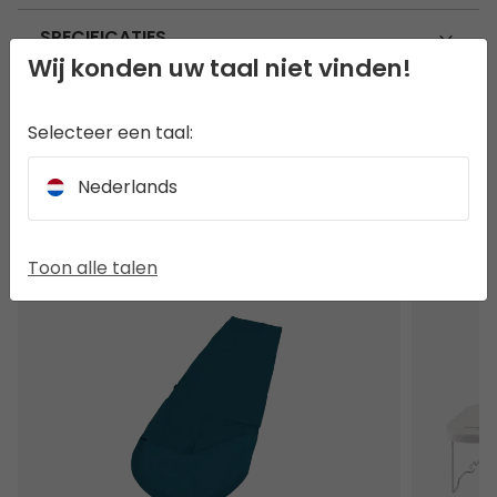
SPECIFICATIES
Wij konden uw taal niet vinden!
KENMERKEN
Selecteer een taal:
Nederlands
ANDEREN BEKEKEN OOK
Toon alle talen
Linnet Mummie Lakenzak
Picknickm