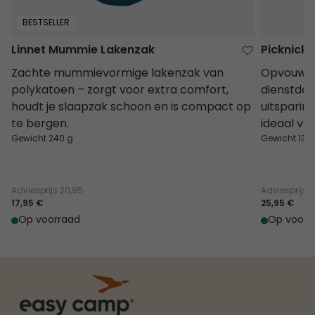
BESTSELLER
Linnet Mummie Lakenzak
Picknick
Zachte mummievormige lakenzak van
Opvouwba
polykatoen – zorgt voor extra comfort,
dienstdoet
houdt je slaapzak schoon en is compact op
uitsparin
te bergen.
ideaal vo
Gewicht 240 g
Gewicht 132
Adviesprijs
20,95
Adviesprijs
2
17,95 €
25,95 €
Op voorraad
Op voorr