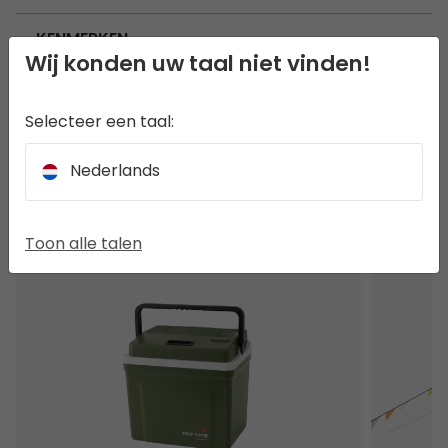
KENMERKEN
Wij konden uw taal niet vinden!
GEBRUIK EN VERZORGING
Selecteer een taal:
Nederlands
ANDEREN BEKEKEN OOK
Toon alle talen
Arctic Bluebell​ 12V/230V 24
Vaulen Tip