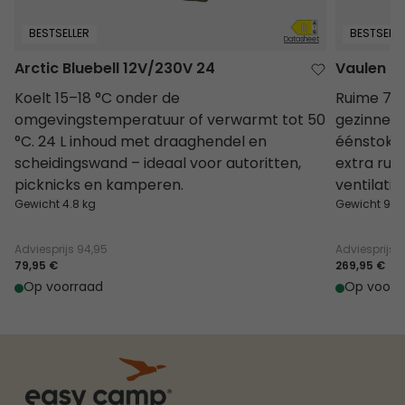
BESTSELLER
BESTSELLE
Datasheet
Arctic Bluebell​ 12V/230V 24
Vaulen Ti
Koelt 15–18 °C onder de
Ruime 7-p
omgevingstemperatuur of verwarmt tot 50
gezinnen 
°C. 24 L inhoud met draaghendel en
éénstoks-
scheidingswand – ideaal voor autoritten,
extra rui
picknicks en kamperen.
ventilatie
Gewicht 4.8 kg
Gewicht 9.6
Adviesprijs
94,95
Adviesprijs
3
79,95 €
269,95 €
Op voorraad
Op voorr