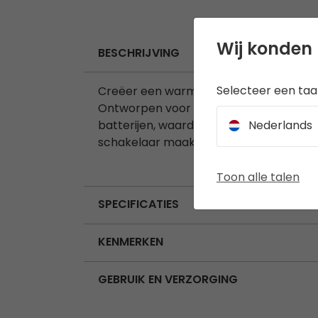
Wij konden 
BESCHRIJVING
Selecteer een taal
Creëer een warme, uitnodigende sfeer in 
Ontworpen voor eenvoud en gebruiksge
Nederlands
batterijen, waardoor hij draagbaar en s
schakelaar maakt het een praktische k
Toon alle talen
SPECIFICATIES
KENMERKEN
GEBRUIK EN VERZORGING