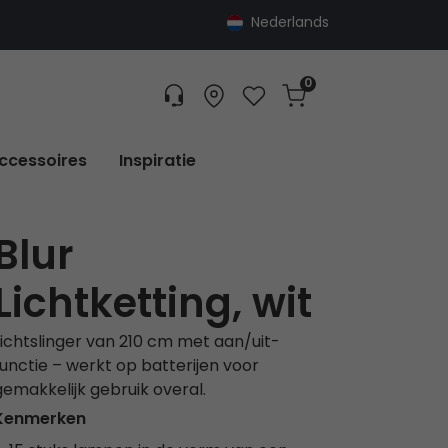
Nederlands
0
Customer service
Find dealer
Favorites
Cart
Tracking
ccessoires
Inspiratie
Blur
Lichtketting, wit
Lichtslinger van 210 cm met aan/uit-
functie – werkt op batterijen voor
gemakkelijk gebruik overal.
Kenmerken