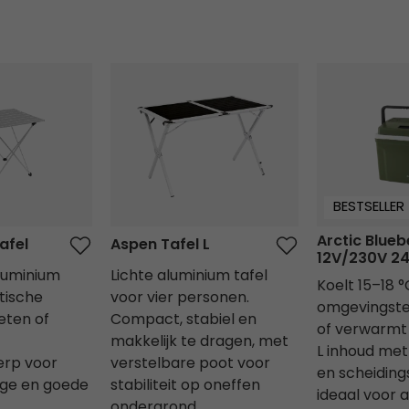
afel
Aspen Tafel L
Arctic Bluebe
BESTSELLER
Arctic Bluebe
afel
Aspen Tafel L
12V/230V 2
uminium
Lichte aluminium tafel
Koelt 15–18 
tische
voor vier personen.
omgevingst
eten of
Compact, stabiel en
of verwarmt 
makkelijk te dragen, met
L inhoud me
erp voor
verstelbare poot voor
en scheidin
age en goede
stabiliteit op oneffen
ideaal voor a
ondergrond.