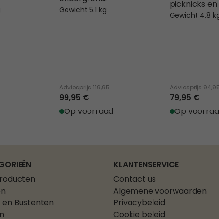
picknicks e
g
Gewicht 5.1 kg
Gewicht 4.8 k
Adviesprijs
119,95
Adviesprijs
94,9
99,95 €
79,95 €
Op voorraad
Op voorra
GORIEËN
KLANTENSERVICE
producten
Contact us
en
Algemene voorwaarden
 en Bustenten
Privacybeleid
n
Cookie beleid