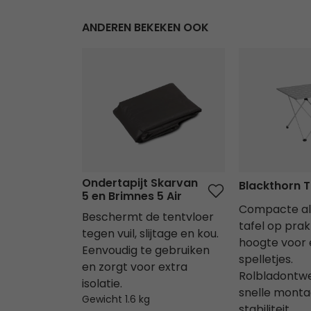
ANDEREN BEKEKEN OOK
Ondertapijt Skarvan 5 en Brimnes 5 Air
Blackthorn T
Ondertapijt Skarvan
Blackthorn T
5 en Brimnes 5 Air
Compacte al
Beschermt de tentvloer
tafel op prak
tegen vuil, slijtage en kou.
hoogte voor 
Eenvoudig te gebruiken
spelletjes.
en zorgt voor extra
Rolbladontw
isolatie.
snelle mont
Gewicht 1.6 kg
stabiliteit.