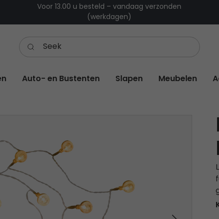
Voor 13.00 u besteld – vandaag verzonden
(werkdagen)
en
Auto- en Bustenten
Slapen
Meubelen
A