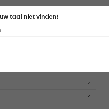
uw taal niet vinden!
:
je tent met de Blur Lichtketting, wit.
mak, werkt deze lichtketting op AA-
nel op te zetten is. De eenvoudige aan/uit-
euze.