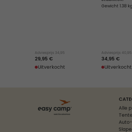
Gewicht 1.38 k
Adviesprijs
34,95
Adviesprijs
40,95
29,95 €
34,95 €
Uitverkocht
Uitverkocht
CATE
Alle 
Tent
Auto-
Slape