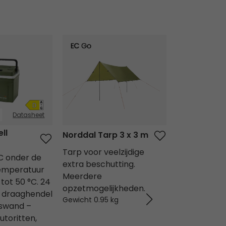
ll​ 12V/230V 24
Norddal Tarp 3 x 3 m
Spruce Arm C
Datasheet
ll​
Spruce Arm
Norddal Tarp 3 x 3 m
4
Olivine
Tarp voor veelzijdige
°C onder de
Met een zit
extra beschutting.
emperatuur
cm biedt hij
Meerdere
tot 50 °C. 24
ontspannen
opzetmogelijkheden.
t draaghendel
comfortabele
Gewicht 0.95 kg
gswand –
perfect voor
utoritten,
momenten bu