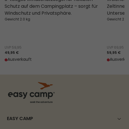
Schutz auf dem Campingplatz – sorgt für
Zeltinnen
Windschutz und Privatsphäre.
Unterseit
Gewicht 2.0 kg
Gewicht 2.1 
UVP
59,95
UVP
69,95
49,95 €
59,95 €
Ausverkauft
Ausverka
EASY CAMP