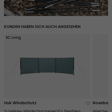
KUNDEN HABEN SICH AUCH ANGESEHEN
Huk Windschutz
Rosebay U
Huk Windschutz
Rosebay U
3-teiliges Windschutzsegel für flexiblen
Weicher F