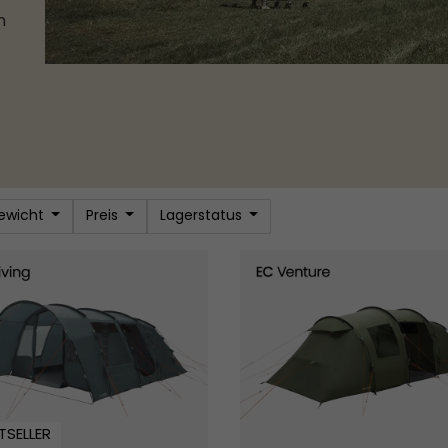
n
ewicht
Preis
Lagerstatus
n 6
Leka Twin 6
TSELLER