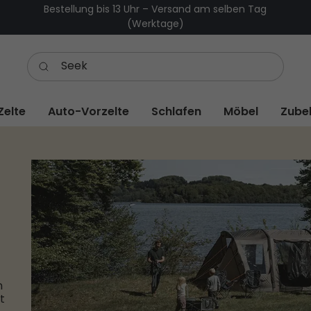
Bestellung bis 13 Uhr – Versand am selben Tag
(Werktage)
Zelte
Auto-Vorzelte
Schlafen
Möbel
Zube
n
t