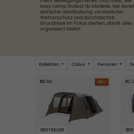
mehr Bewegungsfreiheit möchtest. Bei
easy camp findest du Modelle, bei dene
einfache Handhabung, verlässlicher
Wetterschutz und durchdachte
Grundrisse im Fokus stehen, damit alles
organisiert bleibt.
Kollektion
Colour
Personen
G
Kullen 6 Air
Skarva
NEU
BESTSELLER
BES