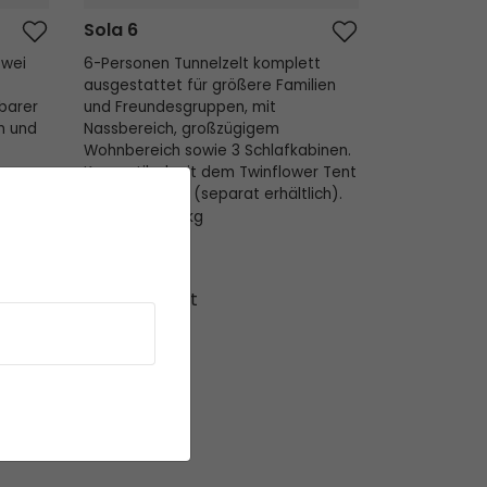
Sola 6
zwei
6-Personen Tunnelzelt komplett
ausgestattet für größere Familien
barer
und Freundesgruppen, mit
n und
Nassbereich, großzügigem
Wohnbereich sowie 3 Schlafkabinen.
p
Kompatibel mit dem Twinflower Tent
Light LED-Strip (separat erhältlich).
Gewicht 22.7 kg
UVP
649,95
549,95 €
Ausverkauft