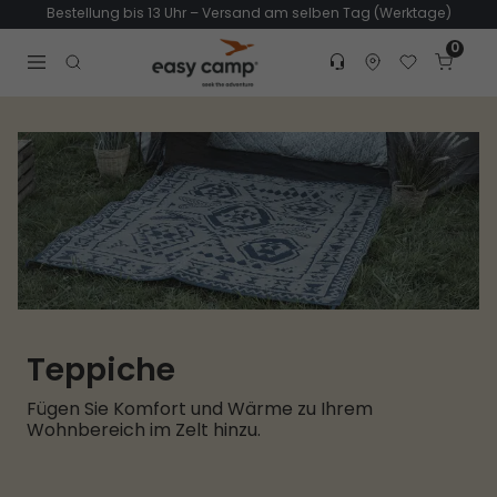
Bestellung bis 13 Uhr – Versand am selben Tag (Werktage)
0
Customer service
Find dealer
Favorites
Cart
Tr
Open search modal
Teppiche
Fügen Sie Komfort und Wärme zu Ihrem
Wohnbereich im Zelt hinzu.