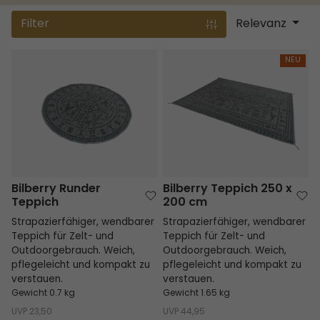
Filter
Relevanz
Bilberry Runder Teppich
Bilberry Teppich 250 x 200 cm
NEU
Bilberry Runder
Bilberry Teppich 250 x
Teppich
200 cm
Strapazierfähiger, wendbarer
Strapazierfähiger, wendbarer
Teppich für Zelt- und
Teppich für Zelt- und
Outdoorgebrauch. Weich,
Outdoorgebrauch. Weich,
pflegeleicht und kompakt zu
pflegeleicht und kompakt zu
verstauen.
verstauen.
Gewicht 0.7 kg
Gewicht 1.65 kg
UVP
23,50
UVP
44,95