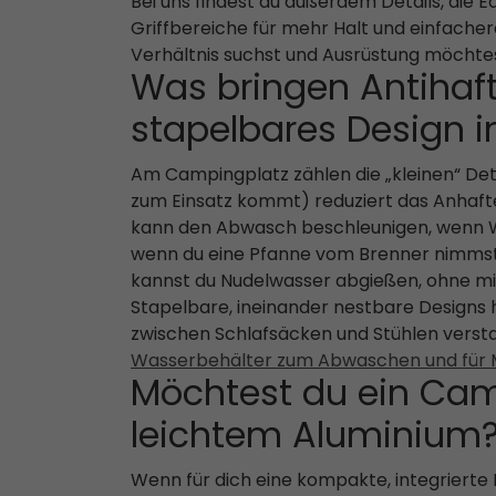
Bei uns findest du außerdem Details, di
Griffbereiche für mehr Halt und einfachere
Verhältnis suchst und Ausrüstung möchtest
Was bringen Antihaft
stapelbares Design i
Am Campingplatz zählen die „kleinen“ Det
zum Einsatz kommt) reduziert das Anhafte
kann den Abwasch beschleunigen, wenn Wa
wenn du eine Pfanne vom Brenner nimmst 
kannst du Nudelwasser abgießen, ohne mi
Stapelbare, ineinander nestbare Designs h
zwischen Schlafsäcken und Stühlen verst
Wasserbehälter zum Abwaschen und für 
Möchtest du ein Cam
leichtem Aluminium
Wenn für dich eine kompakte, integrierte