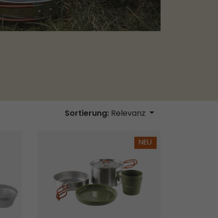
Sortierung:
Relevanz
et
Moss 2 Kochset
NEU