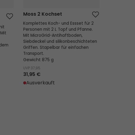
Moss 2 Kochset
Komplettes Koch- und Essset für 2
mit
Personen mit 2 L Topf und Pfanne.
 Mit
Mit MicroGrid-Antihaftboden,
Siebdeckel und silikonbeschichteten
edem
Griffen. Stapelbar für einfachen
Transport.
Gewicht 875 g
UVP
37,95
31,95 €
Ausverkauft