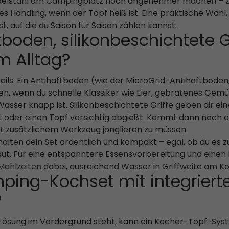
e Edelstahl am Campingplatz noch angenehmer machen – zu
s Handling, wenn der Topf heiß ist. Eine praktische Wahl,
, auf die du Saison für Saison zählen kannst.
boden, silikonbeschichtete G
m Alltag?
ails. Ein Antihaftboden (wie der MicroGrid-Antihaftbode
n, wenn du schnelle Klassiker wie Eier, gebratenes Gem
sser knapp ist. Silikonbeschichtete Griffe geben dir ei
oder einen Topf vorsichtig abgießt. Kommt dann noch ein
t zusätzlichem Werkzeug jonglieren zu müssen.
alten dein Set ordentlich und kompakt – egal, ob du es 
aut. Für eine entspanntere Essensvorbereitung und einen
Mahlzeiten
dabei, ausreichend Wasser in Griffweite am K
ping-Kochset mit integrier
?
 Lösung im Vordergrund steht, kann ein Kocher-Topf-Syste