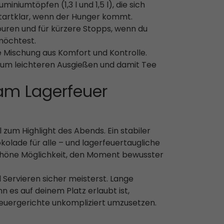
niumtöpfen (1,3 l und 1,5 l), die sich
startklar, wenn der Hunger kommt.
Touren und für kürzere Stopps, wenn du
möchtest.
 Mischung aus Komfort und Kontrolle.
zum leichteren Ausgießen und damit Tee
am Lagerfeuer
zum Highlight des Abends. Ein stabiler
kolade für alle – und lagerfeuertaugliche
schöne Möglichkeit, den Moment bewusster
Servieren sicher meisterst. Lange
es auf deinem Platz erlaubt ist,
feuergerichte unkompliziert umzusetzen.