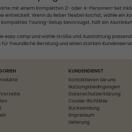
tarte mit einem kompletten 2- oder 4-Personen-Set inkl
ne entwickelt. Wenn du lieber flexibel kochst, wähle ein 
n kompaktes Touring-Setup bevorzugst, hält ein Alumini
ei easy camp und wähle Größe und Ausstattung passend z
 für freundliche Beratung und einen starken Kundenservi
GORIEN
KUNDENDIENST
Produkte
Kontaktieren Sie uns
Nutzungsbedingungen
Vorzelte
Datenschutzerklärung
fen
Cookie-Richtlinie
l
Rücksendung
hör
Impressum
Lieferung