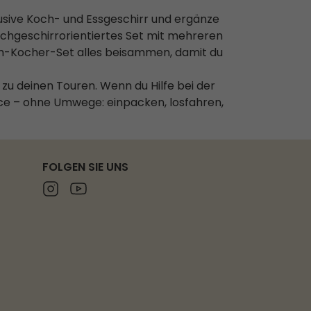
usive Koch- und Essgeschirr und ergänze
kochgeschirrorientiertes Set mit mehreren
um-Kocher-Set alles beisammen, damit du
u deinen Touren. Wenn du Hilfe bei der
ce – ohne Umwege: einpacken, losfahren,
FOLGEN SIE UNS
Instagram
Youtube