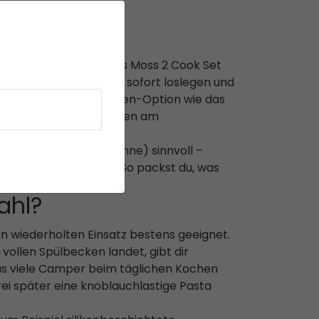
s 2-Personen-Set wie das Moss 2 Cook Set
 und Tellern, damit du sofort loslegen und
t, bietet eine 4-Personen-Option wie das
ür gemeinsame Mahlzeiten am
t (zwei Töpfe plus Pfanne) sinnvoll –
hstück in der Pfanne. So packst du, was
ahl?
den wiederholten Einsatz bestens geeignet.
ollen Spülbecken landet, gibt dir
das viele Camper beim täglichen Kochen
ei später eine knoblauchlastige Pasta