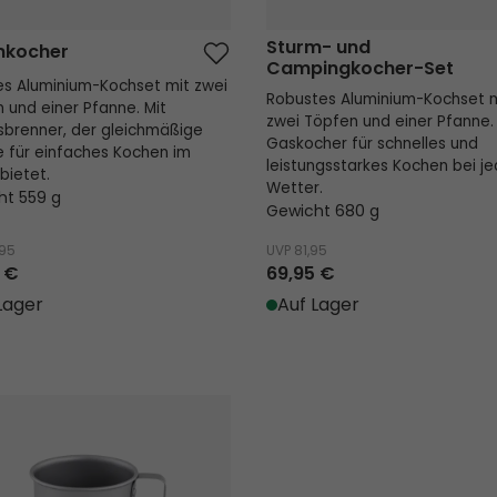
Sturm- und
mkocher
Campingkocher-Set
es Aluminium-Kochset mit zwei
Robustes Aluminium-Kochset 
 und einer Pfanne. Mit
zwei Töpfen und einer Pfanne.
usbrenner, der gleichmäßige
Gaskocher für schnelles und
für einfaches Kochen im
leistungsstarkes Kochen bei j
bietet.
Wetter.
ht 559 g
Gewicht 680 g
,95
UVP
81,95
 €
69,95 €
Lager
Auf Lager
ure Tasse