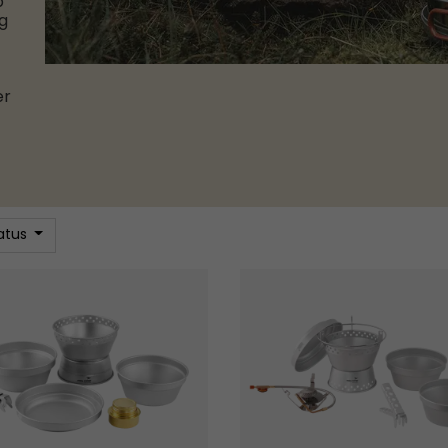
p
g
er
atus
kocher
Sturm- und Campingkocher-S