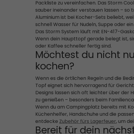
Packliste zu vereinfachen. Das Storm Cooke
sauber ineinander verstauen lassen – so 
Aluminium ist bei Kocher-Sets beliebt, wei
schnell Wasser für Nudeln, Suppe oder e
Das Storm System läuft mit EN-417-Gaskar
Wenn dein Haupttopf gerade belegt ist, s
oder Kaffee schneller fertig sind.
Möchtest du nicht n
kochen?
Wenn es die örtlichen Regeln und die Bedi
Topf eignet sich hervorragend für Gericht
Designs lassen sich oft leichter über de
zu genießen – besonders beim Familienca
Wenn du am Campingplatz bereits mit Koch
Küchenhelfer, Handschuhe und die passen
entdecke
Zubehör fürs Lagerfeuer
, um de
Bereit für dein näc