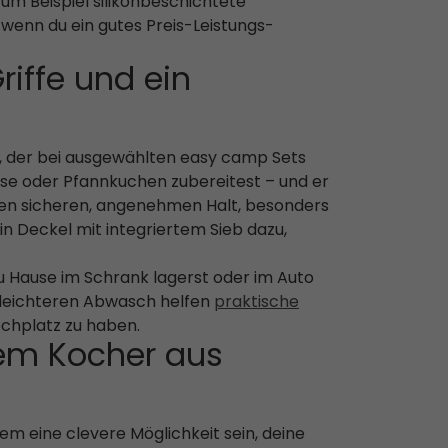
m Beispiel silikonbeschichtete
 wenn du ein gutes Preis-Leistungs-
riffe und ein
n, der bei ausgewählten easy camp Sets
üse oder Pfannkuchen zubereitest – und er
nen sicheren, angenehmen Halt, besonders
 Deckel mit integriertem Sieb dazu,
zu Hause im Schrank lagerst oder im Auto
 leichteren Abwasch helfen
praktische
ochplatz zu haben.
tem Kocher aus
m eine clevere Möglichkeit sein, deine