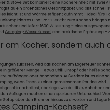
r & Stove Set kombiniert eine Kochereinheit mit zwei Alumi
trägst du ein ordentliches Gesamtpaket und bist schnell 
l es leicht ist und Wärme effizient aufnimmt – ideal fürs 
in unkompliziertes One-Pot-Gericht zum Kochen bringen 
tuschen und liefert 1600 W Leistung – eine ausgewogene
ind
Camping-Wasserkessel
eine praktische Ergänzung – 
ur am Kocher, sondern auch 
ngungen zulassen, wird das Kochen am Lagerfeuer schnell 
e in größerer Menge – etwa Chili, Eintopf oder heiße Scho
r Hitze aufhängen oder handhaben. Außerdem ist es eine 
mping, wenn Essen zu einer gemeinsamen Routine wird.
geschirr arbeitest, überlege, wie du Hitze, Anheben und 
den Auflagen machen einen spürbaren Unterschied. Wenn 
in Setup über den Brenner hinaus zu erweitern und Lager
hstes Camping-Kochset?