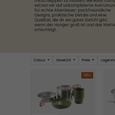
mitschleppen zu müssen. Bei easy cam
setzen wir auf unkomplizierte Ausrüstun
für echte Abenteuer: packfreundliche
Designs, praktische Details und eine
Qualität, die dir ein gutes Gefühl gibt,
wenn der Hunger groß ist und das Wett
umschlägt.
Colour
Gewicht
Preis
Lagerst
Moss 4 Kochset
Sturm
NEU