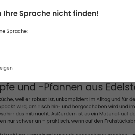
 Ihre Sprache nicht finden!
Camping-Kochset aus?
 viele Personen kochst du die meiste Zeit? Ein komplette
ine Sprache:
em 2-Liter-Topf und einer Pfanne sowie passenden Bechern
it der Familie oder in einer kleinen Gruppe unterwegs bis
ter-Topf) und denselben „kochen und essen“-Komfort f
ochgeschirrorientierte Variante wie das Moss Tour Cook Se
eigen
: Pasta in den einen Topf, Sauce in den anderen und Frü
enötigst.
e und -Pfannen aus Edelst
üche, weil er robust ist, unkompliziert im Alltag und für 
packt wird, am Tisch hin- und hergeschoben wird und im v
eschirr das mitmacht. Außerdem ist es ein Material, auf 
men nur schwer an – praktisch, wenn auf den Frühstücksbr