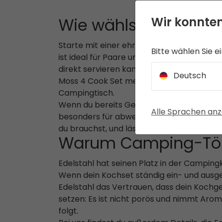
Wir konnten
Wie wählst du ein 
Starte mit einer ehrlichen Frage: Für wie
Bitte wählen Sie e
ist ideal für Paare und Freunde – mit ein
direkt servieren kannst. Wenn du häufig m
Deutsch
Moss 4 Cook Set mehr Volumen (ein 3-Li
Campingtisch.
Wenn du bereits Geschirr hast, ist eine k
Alle Sprachen anz
besonders für abwechslungsreichere Menüs
du brauchst, und lässt weg, was du nicht b
Warum Camping-Töpf
Edelstahl hat seinen Platz in der Campingk
Wenn dein Kochset ständig ein- und ausge
Edelstahl das Vertrauen, dass dein Kochg
setzen: Es ist nicht porös und nimmt Aro
folgt.