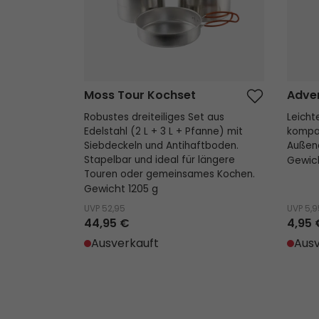
Moss Tour Kochset
Adve
Robustes dreiteiliges Set aus
Leicht
Edelstahl (2 L + 3 L + Pfanne) mit
kompak
Siebdeckeln und Antihaftboden.
Außene
Stapelbar und ideal für längere
Gewic
Touren oder gemeinsames Kochen.
Gewicht 1205 g
UVP
52,95
UVP
5,9
44,95 €
4,95 
Ausverkauft
Ausv