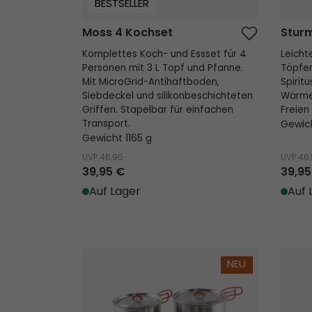
BESTSELLER
Moss 4 Kochset
Stur
Komplettes Koch- und Essset für 4
Leicht
Personen mit 3 L Topf und Pfanne.
Töpfen
Mit MicroGrid-Antihaftboden,
Spirit
Siebdeckel und silikonbeschichteten
Wärme 
Griffen. Stapelbar für einfachen
Freien 
Transport.
Gewic
Gewicht 1165 g
UVP
46,95
UVP
46
39,95 €
39,95
Auf Lager
Auf 
Moss Tour Kochset
Advent
NEU