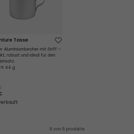
nture Tasse
er Aluminiumbecher mit Griff –
t, robust und ideal für den
insatz.
ht 44 g
5
€
erkauft
6 von 6 produkte