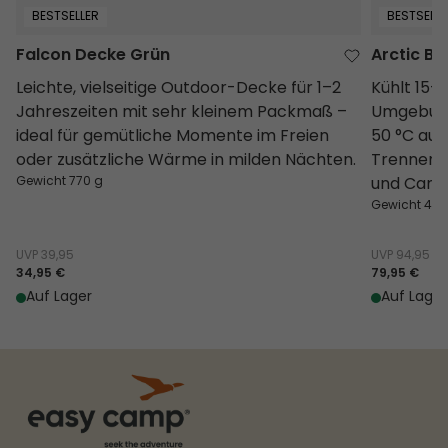
BESTSELLER
BESTSELLE
Falcon Decke Grün
Arctic Bl
Leichte, vielseitige Outdoor-Decke für 1–2
Kühlt 15–1
Jahreszeiten mit sehr kleinem Packmaß –
Umgebung
ideal für gemütliche Momente im Freien
50 °C auf
oder zusätzliche Wärme in milden Nächten.
Trenner –
Gewicht 770 g
und Camp
Gewicht 4.8
UVP
39,95
UVP
94,95
34,95 €
79,95 €
Auf Lager
Auf Lager