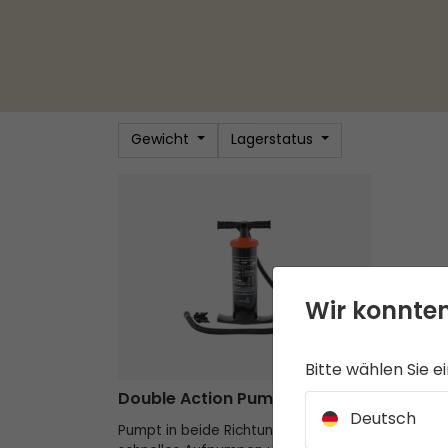
Gewicht
Lagerstatus
Double Action Pump
Wir konnten
Bitte wählen Sie e
Double Action Pump
Deutsch
Pumpt in beide Richtungen für