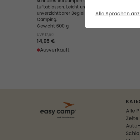
schnelles Aufpumpen und
Luftablassen. Leicht und robust – ein
Alle Sprachen anz
unverzichtbarer Begleiter beim
Camping.
Gewicht 600 g
UVP
17,50
14,95 €
Ausverkauft
KATE
Alle 
Zelte
Auto-
Schla