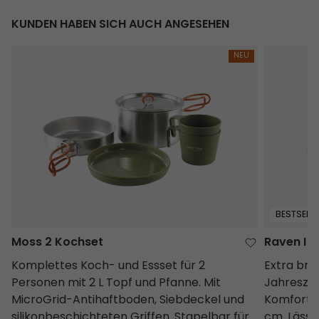
KUNDEN HABEN SICH AUCH ANGESEHEN
Moss 2 Kochset
Raven I S
NEU
BESTSELLE
Moss 2 Kochset
Raven I 
Komplettes Koch- und Essset für 2
Extra bre
Personen mit 2 L Topf und Pfanne. Mit
Jahreszei
MicroGrid-Antihaftboden, Siebdeckel und
Komfort +
silikonbeschichteten Griffen. Stapelbar für
cm. Lässt