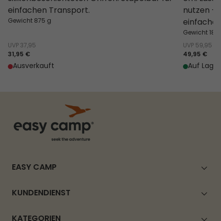
einfachen Transport.
nutzen – 
Gewicht 875 g
einfache 
Gewicht 186
UVP
37,95
UVP
59,95
31,95 €
49,95 €
Ausverkauft
Auf Lager
EASY CAMP
KUNDENDIENST
KATEGORIEN