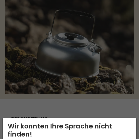
BESCHREIBUNG
Wir konnten Ihre Sprache nicht
finden!
Der Compact Kessel bietet sowohl Komfort als