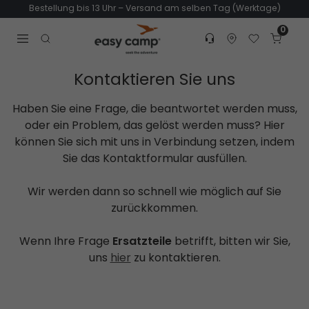
Bestellung bis 13 Uhr – Versand am selben Tag (Werktage)
0
Customer service
Find dealer
Favorites
Cart
Tr
Open search modal
Kontaktieren Sie uns
Haben Sie eine Frage, die beantwortet werden muss,
oder ein Problem, das gelöst werden muss? Hier
können Sie sich mit uns in Verbindung setzen, indem
Sie das Kontaktformular ausfüllen.
Wir werden dann so schnell wie möglich auf Sie
zurückkommen.
Wenn Ihre Frage
Ersatzteile
betrifft, bitten wir Sie,
uns
hier
zu kontaktieren.