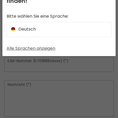
finden!
Telefon (*)
Bitte wählen Sie eine Sprache:
Deutsch
Category (*)
Alle Sprachen anzeigen
EAN-Nummer (5709388xxxxxx) (*)
Nachricht (*)