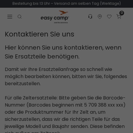
Bestellung bis 13 Uhr – Versand am selben Tag (Werktage)
0
Customer service
Find dealer
Favorites
Cart
Tr
Open search modal
Kontaktieren Sie uns
Hier können Sie uns kontaktieren, wenn
Sie Ersatzteile benötigen.
Damit wir Ihre Ersatzteilanfrage so schnell wie
möglich bearbeiten können, bitten wir Sie, folgendes
bereitzustellen.
Für alle Zeltersatzteile: Bitte geben Sie die Barcode-
Nummer (Barcodes beginnen mit 5 709 388 xxx xxx)
oder die Produktnummer für Ihr Zelt an, um
sicherzustellen, dass wir die richtigen Teile für das
jeweilige Modell und Baujahr senden. Diese befinden