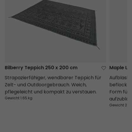
Bilberry Teppich 250 x 200 cm
Maple Lo
Strapazierfähiger, wendbarer Teppich für
Aufblasba
Zelt- und Outdoorgebrauch. Weich,
beflockt
pflegeleicht und kompakt zu verstauen.
Form für
Gewicht 1.65 kg
aufzublas
Gewicht 2.1 