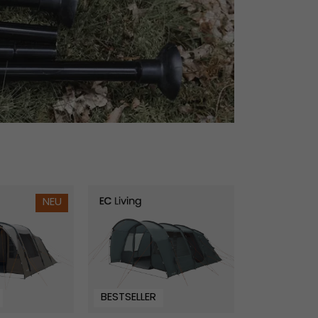
r
Skarvan 6
Senja 4 Air
NEU
BESTSELLER
BESTSELLER