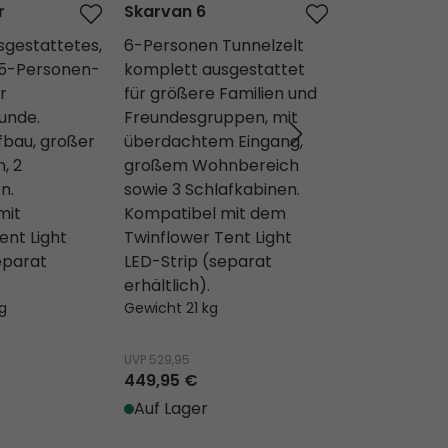
r
Skarvan 6
Senja 4 Air
sgestattetes,
6-Personen Tunnelzelt
Komplett au
 5-Personen-
komplett ausgestattet
aufblasbare
r
für größere Familien und
Personen-Tu
unde.
Freundesgruppen, mit
Paare/Kleinf
fbau, großer
überdachtem Eingang,
Schneller Au
, 2
großem Wohnbereich
Wohnbereich
n.
sowie 3 Schlafkabinen.
Schlafkabin
mit
Kompatibel mit dem
Kompatibel 
ent Light
Twinflower Tent Light
Twinflower T
eparat
LED-Strip (separat
LED-Strip (
erhältlich).
erhältlich).
g
Gewicht 21 kg
Gewicht 14.1 k
UVP
529,95
UVP
699,95
449,95 €
599,95 €
Auf Lager
Auf Lager