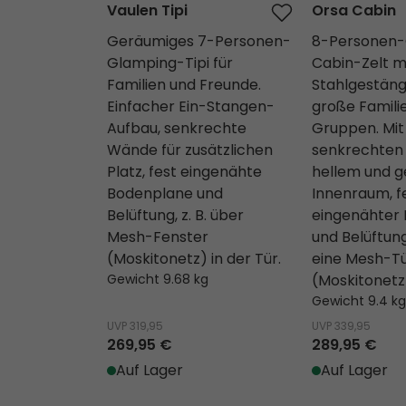
Vaulen Tipi
Orsa Cabin
Geräumiges 7-Personen-
8-Personen-
Glamping-Tipi für
Cabin-Zelt m
Familien und Freunde.
Stahlgestänge
Einfacher Ein-Stangen-
große Famili
Aufbau, senkrechte
Gruppen. Mit
Wände für zusätzlichen
senkrechten
Platz, fest eingenähte
hellem und 
Bodenplane und
Innenraum, f
Belüftung, z. B. über
eingenähter
Mesh-Fenster
und Belüftung,
(Moskitonetz) in der Tür.
eine Mesh-T
Gewicht 9.68 kg
(Moskitonetz
Gewicht 9.4 kg
UVP
319,95
UVP
339,95
269,95 €
289,95 €
Auf Lager
Auf Lager