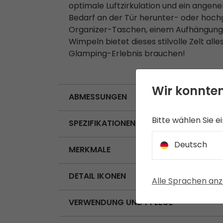
optimale Luftzirkulation und ein angen
Bedarf an der Tür herunter- oder hoc
Organizer-Taschen, einem Aufhängungs
Wimpeln bietet dieses stilvolle Zelt all
Glamping-Erlebnis brauchen!
Wir konnten
ABMESSUNGEN
Bitte wählen Sie e
SPEZIFIKATIONEN
Deutsch
MERKMALE
DETAIL IKONEN
Alle Sprachen anz
VERWENDUNG UND PFLEGE