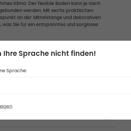
ehmes Klima. Der flexible Boden kann je nach
hgebunden werden. Mit sechs praktischen
punkt an der Mittelstange und dekorativen
es, was Sie für ein entspanntes und sorgloses
 Ihre Sprache nicht finden!
ine Sprache:
eigen