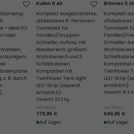
Kullen 6 Air
Brimnes 5 Ai
Glamping-
Komplett ausgestattetes,
Komplett au
it
ufblasbares 6-Personen-
ufblasbares
 – ideal für
Tunnelzelt für
Tunnelzelt fü
en oder
Familien/Gruppen.
Familien/Fre
Schneller Aufbau, mit
Schneller Au
 Wänden,
Nassbereich, großem
Wohnbereich
geräumigem
Wohnbereich und 3
Schlafkabine
est
Schlafkabinen.
Kompatibel 
 Bodenplane
Kompatibel mit
Twinflower T
 z. B. durch
Twinflower Tent Light
LED-Strip (s
ür
LED-Strip (separat
erhältlich).
).
erhältlich).
Gewicht 16.4 k
Gewicht 20.3 kg
UVP
899,95
UVP
764,95
779,95 €
649,95 €
Auf Lager
Auf Lager