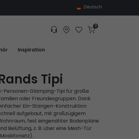
Deutsch
0
Customer service
Find dealer
Favorites
Cart
Tracking
hör
Inspiration
Rands Tipi
8-Personen-Glamping-Tipi für große
Familien oder Freundesgruppen. Dank
einfacher Ein-Stangen-Konstruktion
schnell aufgebaut, mit großzügigem
Wohnraum, fest eingenähter Bodenplane
und Belüftung, z. B. über eine Mesh-Tür
(Moskitonetz).