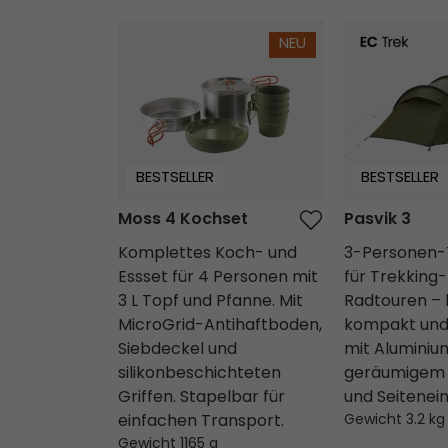
Moss 4 Kochset
Pasvik 3
NEU
BESTSELLER
BESTSELLER
Moss 4 Kochset
Pasvik 3
Komplettes Koch- und
3-Personen-
Essset für 4 Personen mit
für Trekking-
3 L Topf und Pfanne. Mit
Radtouren – l
MicroGrid-Antihaftboden,
kompakt und 
Siebdeckel und
mit Aluminiu
silikonbeschichteten
geräumigem
Griffen. Stapelbar für
und Seitenei
einfachen Transport.
Gewicht 3.2 kg
Gewicht 1165 g