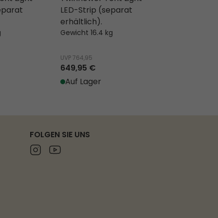
eparat
LED-Strip (separat
Twinflower T
erhältlich).
LED-Strip (
g
Gewicht 16.4 kg
erhältlich).
Gewicht 20.3 
UVP
764,95
UVP
899,95
649,95 €
779,95 €
Auf Lager
Auf Lager
FOLGEN SIE UNS
Instagram
Youtube