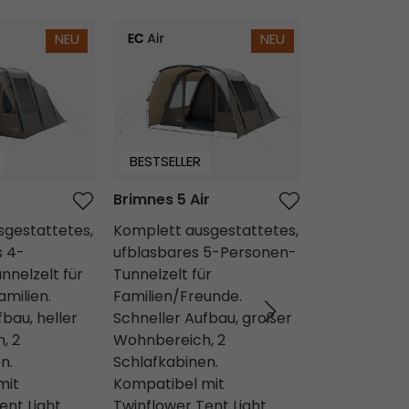
Brimnes 5 Air
Kullen 6 Air
NEU
NEU
BESTSELLER
BESTSELLER
Brimnes 5 Air
Kullen 6 Air
sgestattetes,
Komplett ausgestattetes,
Komplett au
s 4-
ufblasbares 5-Personen-
ufblasbares
nelzelt für
Tunnelzelt für
Tunnelzelt f
amilien.
Familien/Freunde.
Familien/Gr
bau, heller
Schneller Aufbau, großer
Schneller Au
, 2
Wohnbereich, 2
Nassbereich
n.
Schlafkabinen.
Wohnbereic
mit
Kompatibel mit
Schlafkabin
ent Light
Twinflower Tent Light
Kompatibel 