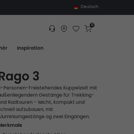
Deutsch
0
Customer service
Find dealer
Favorites
Cart
Tracking
hör
Inspiration
Rago 3
3-Personen-Freistehendes Kuppelzelt mit
außenliegendem Gestänge für Trekking-
und Radtouren – leicht, kompakt und
schnell aufzubauen, mit
Aluminiumgestänge og zwei Eingängen.
Merkmale