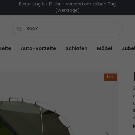
Bestellung bis 13 Uhr – Versand am selben Tag
(Werktage)
Zelte
Auto-Vorzelte
Schlafen
Möbel
Zube
NEU