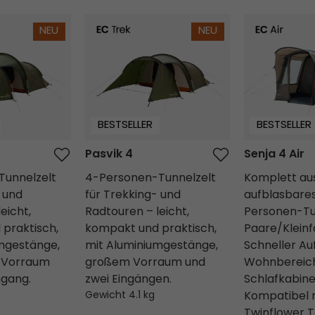
Pasvik 4
Senja 4 Air
NEU
NEU
BESTSELLER
BESTSELLER
Pasvik 4
Senja 4 Air
Tunnelzelt
4-Personen-Tunnelzelt
Komplett au
 und
für Trekking- und
aufblasbare
eicht,
Radtouren – leicht,
Personen-Tun
praktisch,
kompakt und praktisch,
Paare/Kleinf
mgestänge,
mit Aluminiumgestänge,
Schneller Auf
 Vorraum
großem Vorraum und
Wohnbereich
ngang.
zwei Eingängen.
Schlafkabine
Gewicht 4.1 kg
Kompatibel 
Twinflower T