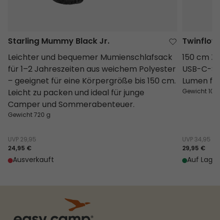
Starling Mummy Black Jr.
Twinflowe
Leichter und bequemer Mumienschlafsack
150 cm Ze
für 1–2 Jahreszeiten aus weichem Polyester
USB-C-Str
– geeignet für eine Körpergröße bis 150 cm.
Lumen für 
Leicht zu packen und ideal für junge
Gewicht 100
Camper und Sommerabenteuer.
Gewicht 720 g
UVP
29,95
UVP
34,95
24,95 €
29,95 €
Ausverkauft
Auf Lager