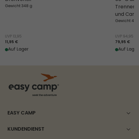
Gewicht 348 g
Trenner –
und Camp
Gewicht 4.8
UVP
13,95
UVP
94,95
11,95 €
79,95 €
Auf Lager
Auf Lager
EASY CAMP
KUNDENDIENST