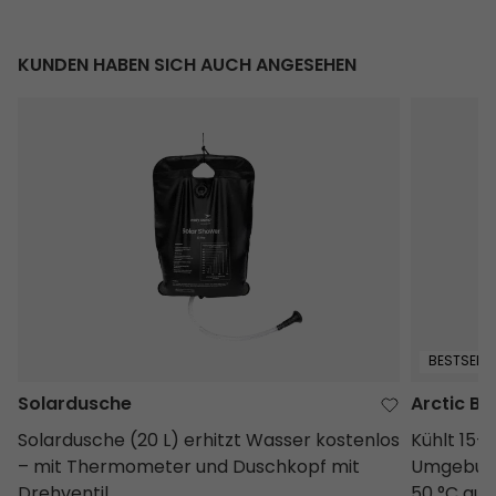
KUNDEN HABEN SICH AUCH ANGESEHEN
Solardusche
Arctic Blu
BESTSELLE
Solardusche
Arctic Bl
Solardusche (20 L) erhitzt Wasser kostenlos
Kühlt 15–1
– mit Thermometer und Duschkopf mit
Umgebung
Drehventil.
50 °C auf