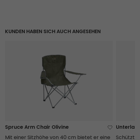
KUNDEN HABEN SICH AUCH ANGESEHEN
Spruce Arm Chair Olivine
Unterlage 
Spruce Arm Chair Olivine
Unterlage
Mit einer Sitzhöhe von 40 cm bietet er eine
Schützt d