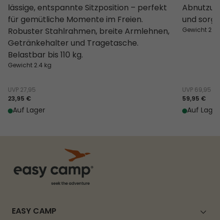
lässige, entspannte Sitzposition – perfekt
Abnutzung
für gemütliche Momente im Freien.
und sorgt 
Robuster Stahlrahmen, breite Armlehnen,
Gewicht 2.8
Getränkehalter und Tragetasche.
Belastbar bis 110 kg.
Gewicht 2.4 kg
UVP
27,95
UVP
69,95
23,95 €
59,95 €
Auf Lager
Auf Lager
EASY CAMP