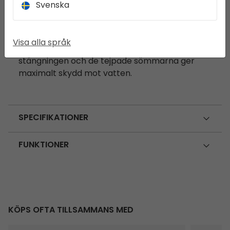
Svenska
erbjuder en kompakt och vattentät
förvaringslösning. Håll dina viktiga saker rena
och torra, eller använd den för att separera
Visa alla språk
blöta och smutsiga kläder. Den enkla vikbara
stängningen och de tejpade sömmarna ger
maximalt skydd mot vatten.
SPECIFIKATIONER
FUNKTIONER
KÖPS OFTA TILLSAMMANS MED