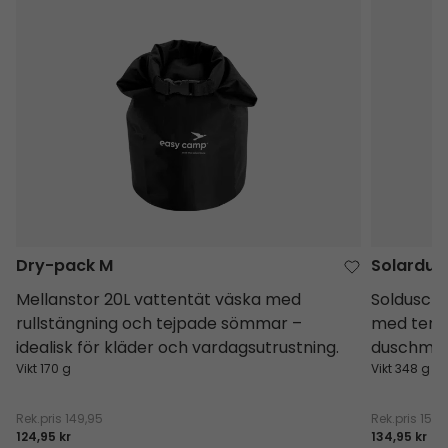
Dry-pack M
Solardus
Dry-pack M
Solardus
Mellanstor 20L vattentät väska med
Soldusch 
rullstängning och tejpade sömmar –
med term
idealisk för kläder och vardagsutrustning.
duschmun
Vikt 170 g
Vikt 348 g
Rek.pris
149,95
Rek.pris
154,
124,95 kr
134,95 kr